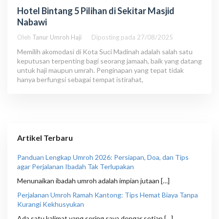
Hotel Bintang 5 Pilihan di Sekitar Masjid
Nabawi
Oleh
Tanur Umroh Haji
Diposting pada
27/08/2025
Memilih akomodasi di Kota Suci Madinah adalah salah satu
keputusan terpenting bagi seorang jamaah, baik yang datang
untuk haji maupun umrah. Penginapan yang tepat tidak
hanya berfungsi sebagai tempat istirahat,
Artikel Terbaru
Panduan Lengkap Umroh 2026: Persiapan, Doa, dan Tips
agar Perjalanan Ibadah Tak Terlupakan
Menunaikan ibadah umroh adalah impian jutaan […]
Perjalanan Umroh Ramah Kantong: Tips Hemat Biaya Tanpa
Kurangi Kekhusyukan
Ada satu kalimat yang sering saya dengar setiap […]