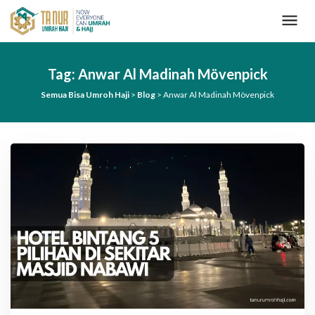
L
o
n
c
a
Tag:
Anwar Al Madinah Mövenpick
t
k
Semua Bisa Umroh Haji
>
Blog
>
Anwar Al Madinah Mövenpick
e
k
o
n
t
e
n