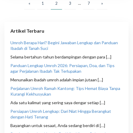
P
«
1
2
3
…
7
»
a
g
i
Artikel Terbaru
n
Umroh Berapa Hari? Begini Jawaban Lengkap dan Panduan
a
Ibadah di Tanah Suci
s
Selama bertahun-tahun berdampingan dengan para […]
i
Panduan Lengkap Umroh 2026: Persiapan, Doa, dan Tips
agar Perjalanan Ibadah Tak Terlupakan
p
Menunaikan ibadah umroh adalah impian jutaan […]
o
Perjalanan Umroh Ramah Kantong: Tips Hemat Biaya Tanpa
s
Kurangi Kekhusyukan
Ada satu kalimat yang sering saya dengar setiap […]
Persiapan Umroh Lengkap: Dari Niat Hingga Berangkat
dengan Hati Tenang
Bayangkan untuk sesaat, Anda sedang berdiri di […]